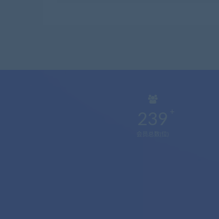
239
会员总数(位)