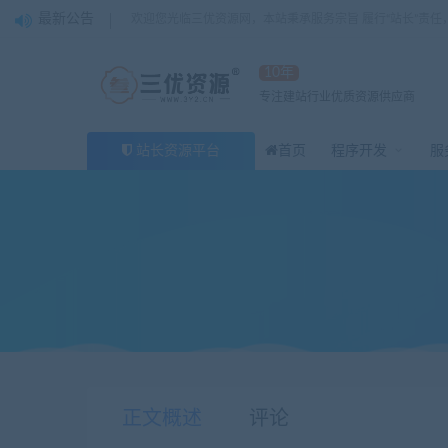
最新公告
欢迎您光临三优资源网，本站秉承服务宗旨 履行“站长”责任
10年
专注建站行业优质资源供应商
站长资源平台
首页
程序开发
服
当前位置：
三优资源网
程序开发
金山云市场入驻 SAAS平
>
>
正文概述
评论