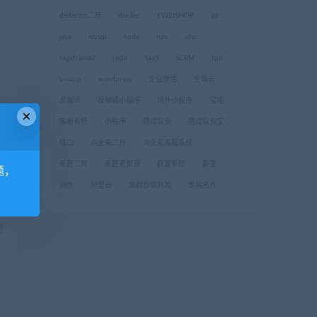
dedecms二开
docker
EWEISHOP
git
java
mysql
node
nps
php
rageframe2
redis
SaaS
SCRM
tp6
uniapp
wordpress
企业微信
全端云
反编译
反编译小程序
境外小程序
宝塔
×
客服系统
小程序
慧动裂变
慧动裂变宝
接口
点企来二开
点企来客服系统
禾匠二开
禾匠更新源
获客系统
裂变
题，
询盘
阿里云
集群负载并发
龙兵名片
篇
统