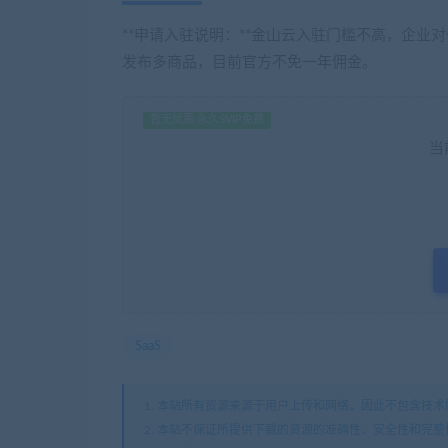
**申请入驻说明：**金山云入驻门槛不高，企
发布多商品，目前官方不免一年佣金。
暂无优惠 永久SVIP免费
当
SaaS
1. 本站所有资源来源于用户上传和网络，因此不包含技术服务
2. 本站不保证所提供下载的资源的准确性、安全性和完