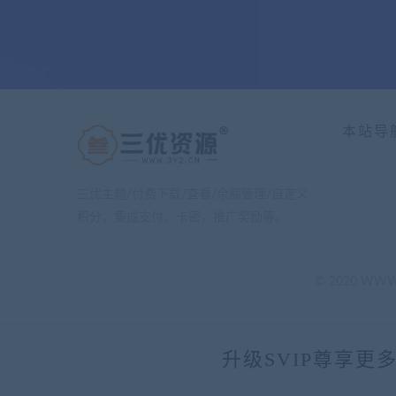
本站导
三优主题/付费下载/查看/余额管理/自定义
积分，集成支付，卡密，推广奖励等。
© 2020 WWW.
升级SVIP尊享更