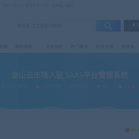
，销售只是起点 服务永无止境！
立即加入我们
务器
源码模板
宅男福利
热门事件
影视资源
自媒体
金山云市场入驻 SAAS平台管理系统
2021-09-22
三优资源网
程序开发
924
已收录
台管理系统