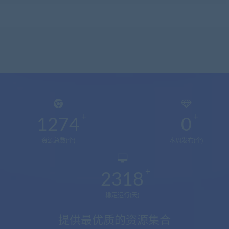
1274
0
资源总数(个)
本周发布(个)
2318
稳定运行(天)
提供最优质的资源集合