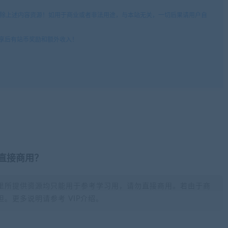
底删除上述内容资源！如用于商业或者非法用途，与本站无关，一切后果请用户自
分享后有站币奖励和额外收入！
否直接商用？
里所提供资源均只能用于参考学习用，请勿直接商用。若由于商
。更多说明请参考 VIP介绍。