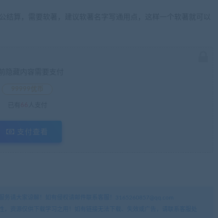
业对公结算，需要软著，建议软著名字写通用点，这样一个软著就可以
前隐藏内容需要支付
99999优币
已有
66
人支付
支付查看
请大家谅解！如有侵权请邮件联系客服！3165260857@qq.com
整性，资源仅供下载学习之用！如有链接无法下载、失效或广告，请联系客服处