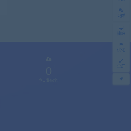
Q群
建站
优化
全屏
0
今日发布(个)