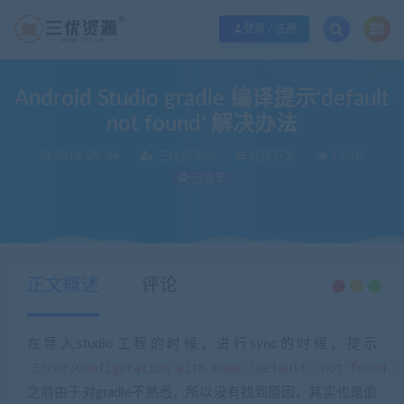
欢迎您光临三优资源网，本站秉承服务宗旨 履行“站长”责任，销售只是起点 服务
登录 / 注册
Android Studio gradle 编译提示‘default
not found’ 解决办法
2018-09-24
三优资源网
程序开发
1.59K
已收录
当前位置：
三优资源网
程序开发
Android Studio gradle 编译提示‘default not found’ 解决办法
>
>
正文概述
评论
在导入studio工程的时候，进行sync的时候，提示
Error:Configuration with name 'default' not found.
之前由于对gradle不熟悉，所以没有找到原因，其实也是偷