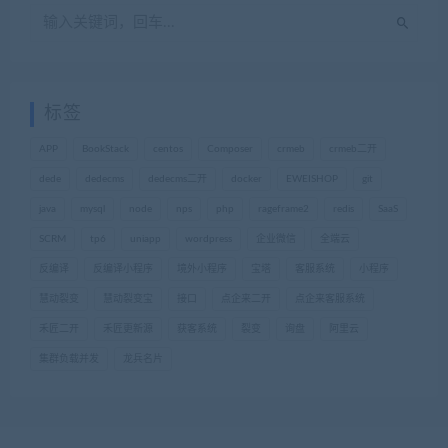
标签
APP
BookStack
centos
Composer
crmeb
crmeb二开
dede
dedecms
dedecms二开
docker
EWEISHOP
git
java
mysql
node
nps
php
rageframe2
redis
SaaS
SCRM
tp6
uniapp
wordpress
企业微信
全端云
反编译
反编译小程序
境外小程序
宝塔
客服系统
小程序
慧动裂变
慧动裂变宝
接口
点企来二开
点企来客服系统
禾匠二开
禾匠更新源
获客系统
裂变
询盘
阿里云
集群负载并发
龙兵名片