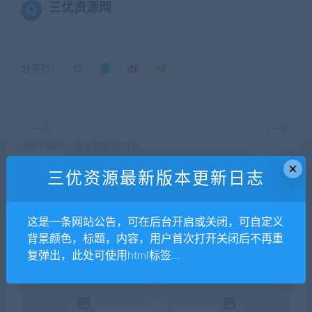
三优资源网
分享到：
上一篇
下一篇
react-native模拟机调试与真
机调试步骤
AndroidJavaCompile.setDependen
×
三优资源最新版本更新日志
这是一条网站公告，可在后台开启或关闭，可自定义
背景颜色，标题，内容，用户首次打开关闭后不再重
相关推荐
复弹出，此处可使用html标签...